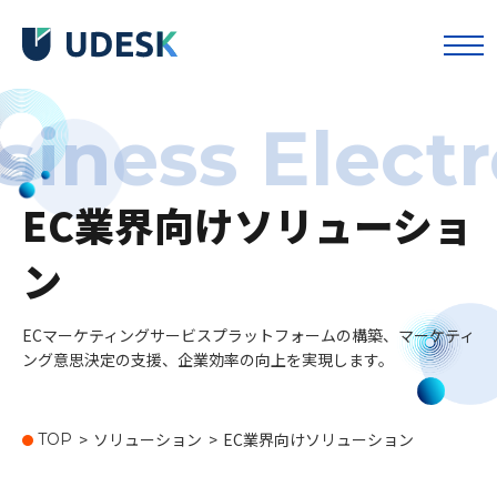
siness Elect
Udesk
GaussMind
EC業界向けソリューショ
ン
消費財
製造業
生命科学
自動車
ECマーケティングサービスプラットフォームの構築、マーケティ
電子商取引
ング意思決定の支援、企業効率の向上を実現します。
>
ソリューション
>
EC業界向けソリューション
TOP
施耐德電気
ヒルトン
ダイソン